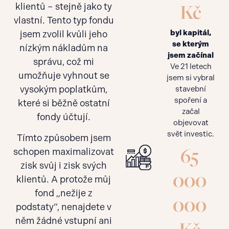
Kč
klientů – stejně jako ty
vlastní. Tento typ fondu
byl kapitál,
jsem zvolil kvůli jeho
se kterým
nízkým nákladům na
jsem začínal
správu, což mi
Ve 21 letech
umožňuje vyhnout se
jsem si vybral
vysokým poplatkům,
stavební
spoření a
které si běžně ostatní
začal
fondy účtují.
objevovat
svět investic.
Tímto způsobem jsem
65
schopen maximalizovat
zisk svůj i zisk svých
000
klientů. A protože můj
fond „nežije z
000
podstaty“, nenajdete v
něm žádné vstupní ani