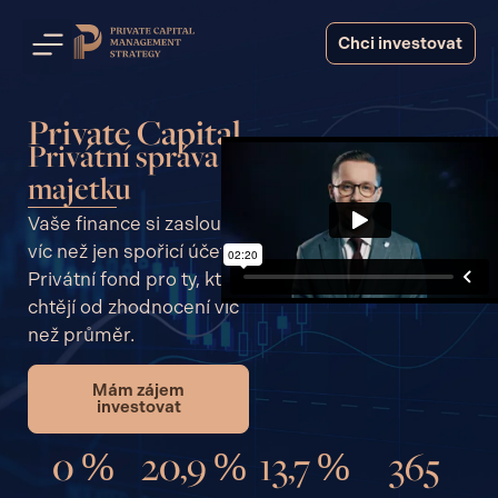
Chci investovat
Private Capital
Privátní správa
majetku
Vaše finance si zaslouží
víc než jen spořicí účet.
Privátní fond pro ty, kteří
chtějí od zhodnocení víc
než průměr.
Mám zájem
investovat
0
20,9
13,7
365
%
%
%