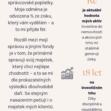
Kč
správcovské poplatky.
Moje odměna je
je aktuální
hodnota
odvozena % ze zisku,
mých aktiv
který vám vydělám – a
Investice do
to mi přijde fér.
nemovitostí
a akciových
Rozdíl mezi mojí
trhů mi
správou a jinými fondy
stabilně
je v tom, že primárně
generují
zisky.
spravuji svůj majetek,
který chci nejlépe
18 let
zhodnotit – a to se mi
dle prokazatelných
na
výsledků dlouhodobě
investičním
daří. Se stejným
trhu
Díky
nasazením pečuji i o
disciplíně a
majetek mých klientů.
neustálému