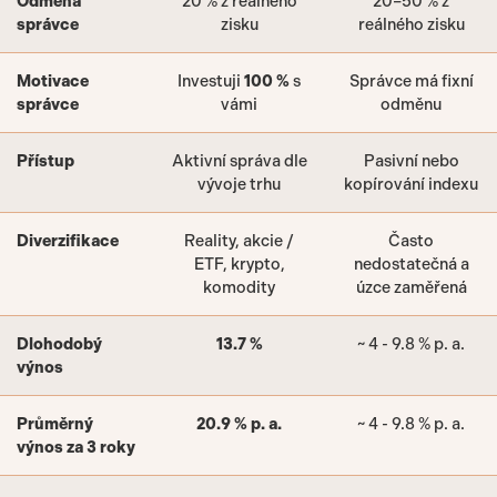
Odměna
20 % z reálného
20–50 % z
správce
zisku
reálného zisku
Motivace
Investuji
100 %
s
Správce má fixní
správce
vámi
odměnu
Přístup
Aktivní správa dle
Pasivní nebo
vývoje trhu
kopírování indexu
Diverzifikace
Reality, akcie /
Často
ETF, krypto,
nedostatečná a
komodity
úzce zaměřená
Dlohodobý
13.7 %
~ 4 - 9.8 % p. a.
výnos
Průměrný
20.9 % p. a.
~ 4 - 9.8 % p. a.
výnos za 3 roky