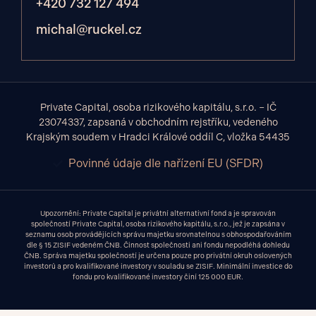
+420 732 127 494
michal@ruckel.cz
Private Capital, osoba rizikového kapitálu, s.r.o. – IČ
23074337, zapsaná v obchodním rejstříku, vedeného
Krajským soudem v Hradci Králové oddíl C, vložka 54435
Povinné údaje dle nařízení EU (SFDR)
Upozornění: Private Capital je privátní alternativní fond a je spravován
společností Private Capital, osoba rizikového kapitálu, s.r.o., jež je zapsána v
seznamu osob provádějících správu majetku srovnatelnou s obhospodařováním
dle § 15 ZISIF vedeném ČNB. Činnost společnosti ani fondu nepodléhá dohledu
ČNB. Správa majetku společností je určena pouze pro privátní okruh oslovených
investorů a pro kvalifikované investory v souladu se ZISIF. Minimální investice do
fondu pro kvalifikované investory činí 125 000 EUR.