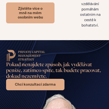
vzdělávání
Zjistěte více o
pomáhám
mně na mém
ostatním na
osobním webu
cestě k
bohatství.
Pokud nenajdete způsob, jak vydělávat
peníze, zatímco spíte, tak budete pracovat,
dokud nezemřete.
Chci konzultaci zdarma