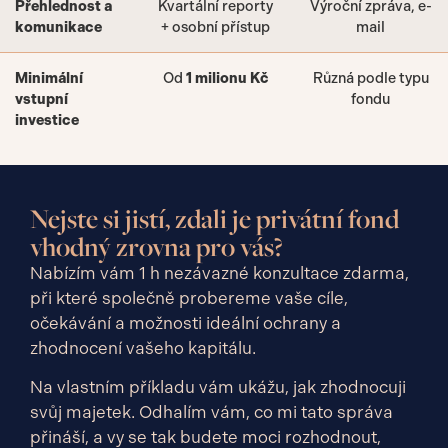
Přehlednost a
Kvartální reporty
Výroční zpráva, e-
komunikace
+ osobní přístup
mail
Minimální
Od
1 milionu Kč
Různá podle typu
vstupní
fondu
investice
Nejste si jistí, zdali je privátní fond
vhodný zrovna pro vás?
Nabízím vám 1 h nezávazné konzultace zdarma,
při které společně probereme vaše cíle,
očekávání a možnosti ideální ochrany a
zhodnocení vašeho kapitálu.
Na vlastním příkladu vám ukážu, jak zhodnocuji
svůj majetek. Odhalím vám, co mi tato správa
přináší, a vy se tak budete moci rozhodnout,