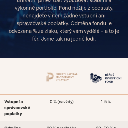
unikátní příležitost vybudovat stabilní a
výkonné portfolio. Fond nežije z podstaty,
nenajdete v něm žádné vstupní ani
správcovské poplatky. Odměna fondu je
odvozena % ze zisku, který vám vydělá – a to je
fér. Jsme tak na jedné lodi.
Vstupní a
0 % (navždy)
1-5 %
správcovské
poplatky