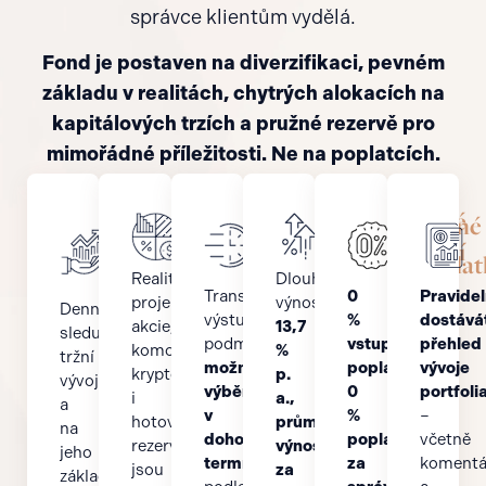
správce klientům vydělá.
Fond je postaven na diverzifikaci, pevném
základu v realitách, chytrých alokacích na
kapitálových trzích a pružné rezervě pro
mimořádné příležitosti. Ne na poplatcích.
Aktivní
Diverzifikace
Mimořádné
Rychlá
Žádné
správa
portfolia
zhodnocení
likvidita
poplat
kapitálu
Realitní
Dlouhodobý
Transparentní
0
Pravide
projekty,
výnos
Denně
výstupní
%
dostává
akcie,
13,7
sleduji
podmínky,
vstupní
přehled
komodity,
%
tržní
možnost
poplatky,
vývoje
kryptoměny
p.
vývoj
výběru
0
portfoli
i
a.,
a
v
%
–
hotovostní
průměrný
na
dohodnutých
poplatky
včetně
rezerva
výnos
jeho
termínech
za
komentá
jsou
za
základě