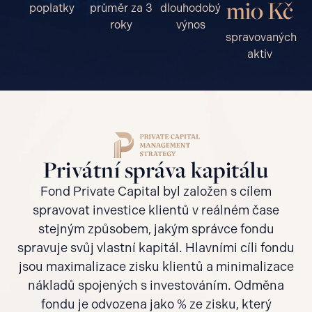
mio Kč
poplatky
průměr za 3
dlouhodobý
roky
výnos
spravovaných
aktiv
Privátní správa kapitálu
Fond Private Capital byl založen s cílem
spravovat investice klientů v reálném čase
stejným způsobem, jakým správce fondu
spravuje svůj vlastní kapitál. Hlavními cíli fondu
jsou maximalizace zisku klientů a minimalizace
nákladů spojených s investováním. Odměna
fondu je odvozena jako % ze zisku, který