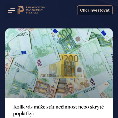
Chci investovat
Kolik vás může stát nečinnost nebo skryté
poplatky?