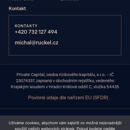
Kontakt
KONTAKTY
+420 732 127 494
michal@ruckel.cz
Private Capital, osoba rizikového kapitálu, s.r.o. – IČ
23074337, zapsaná v obchodním rejstříku, vedeného
Krajským soudem v Hradci Králové oddíl C, vložka 54435
Povinné údaje dle nařízení EU (SFDR)
Upozornění: Private Capital je privátní alternativní fond a je spravován
Užíváme cookies, abychom vám zajistili co možná nejsnadnější
společností Private Capital, osoba rizikového kapitálu, s.r.o., jež je zapsána v
seznamu osob provádějících správu majetku srovnatelnou s obhospodařováním
použití našich webových stránek. Pokud budete nadále